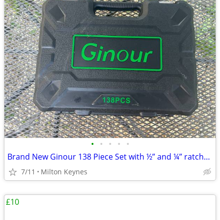
•
•
•
•
•
Brand New Ginour 138 Piece Set with ½” and ¼” ratchet set with ¼” scre
7/11
Milton Keynes
£10