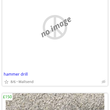
no image
hammer drill
8/6
Wallsend
£150