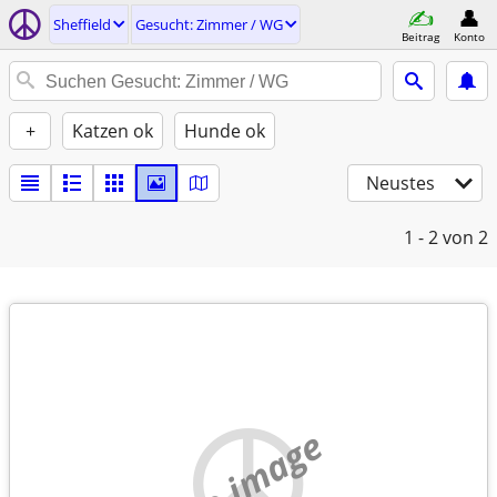
Sheffield
Gesucht: Zimmer / WG
Beitrag
Konto
+
Katzen ok
Hunde ok
Neustes
1 - 2
von 2
no image