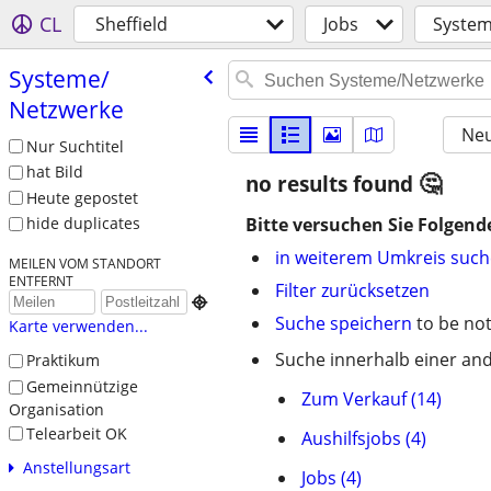
CL
Sheffield
Jobs
System
Systeme/​
Netzwerke
Neu
Nur Suchtitel
hat Bild
no results found
Heute gepostet
Bitte versuchen Sie Folgend
hide duplicates
in weiterem Umkreis suc
MEILEN VOM STANDORT
ENTFERNT
Filter zurücksetzen

Suche speichern
to be not
Karte verwenden...
Suche innerhalb einer and
Praktikum
Gemeinnützige
Zum Verkauf (14)
Organisation
Telearbeit OK
Aushilfsjobs (4)
Anstellungsart
Jobs (4)