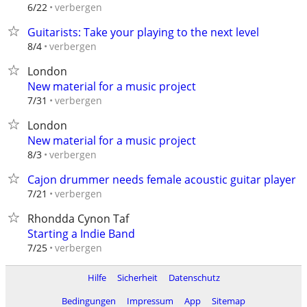
verbergen
6/22
Guitarists: Take your playing to the next level
verbergen
8/4
London
New material for a music project
verbergen
7/31
London
New material for a music project
verbergen
8/3
Cajon drummer needs female acoustic guitar player
verbergen
7/21
Rhondda Cynon Taf
Starting a Indie Band
verbergen
7/25
Hilfe
Sicherheit
Datenschutz
Bedingungen
Impressum
App
Sitemap