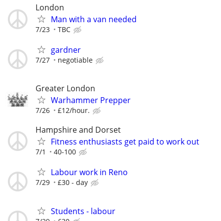
London
Man with a van needed
7/23
TBC
gardner
7/27
negotiable
Greater London
Warhammer Prepper
7/26
£12/hour.
Hampshire and Dorset
Fitness enthusiasts get paid to work out
7/1
40-100
Labour work in Reno
7/29
£30 - day
Students - labour