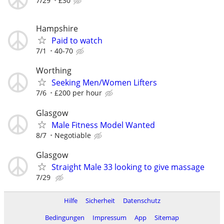
7/29
£30
Hampshire
Paid to watch
7/1
40-70
Worthing
Seeking Men/Women Lifters
7/6
£200 per hour
Glasgow
Male Fitness Model Wanted
8/7
Negotiable
Glasgow
Straight Male 33 looking to give massage
7/29
Hilfe
Sicherheit
Datenschutz
Bedingungen
Impressum
App
Sitemap