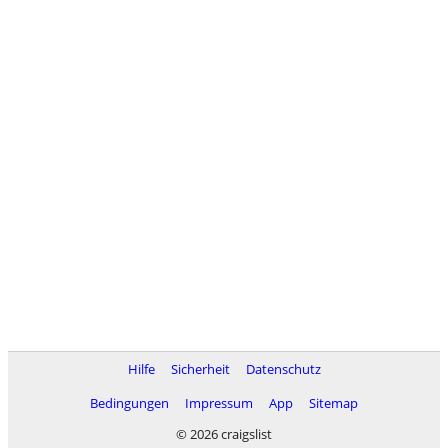
Hilfe
Sicherheit
Datenschutz
Bedingungen
Impressum
App
Sitemap
© 2026 craigslist