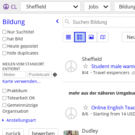
CL
Sheffield
Jobs
Bildun
Bildung
Nur Suchtitel
Neu
hat Bild
Heute gepostet
hide duplicates
Sheffield
MEILEN VOM STANDORT
Student male want
ENTFERNT
8/4
Travel exspencers

Karte verwenden...
Praktikum
mehr aus der näheren Umgebung
Telearbeit OK
Gemeinnützige
Online English Teac
Organisation
8/6
Starting from 14 US
Anstellungsart
Dudley
zurück
bewerben