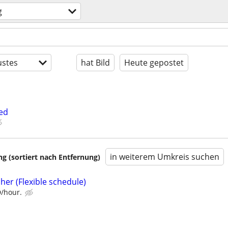
g
stes
hat Bild
Heute gepostet
ed
in weiterem Umkreis suchen
 (sortiert nach Entfernung)
her (Flexible schedule)
D/hour.