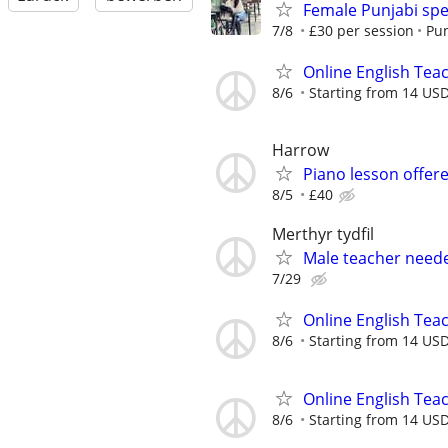
Female Punjabi spe
7/8
£30 per session
Pun
Online English Teac
8/6
Starting from 14 US
Harrow
Piano lesson offer
8/5
£40
Merthyr tydfil
Male teacher neede
7/29
Online English Teac
8/6
Starting from 14 USD
Online English Teac
8/6
Starting from 14 US