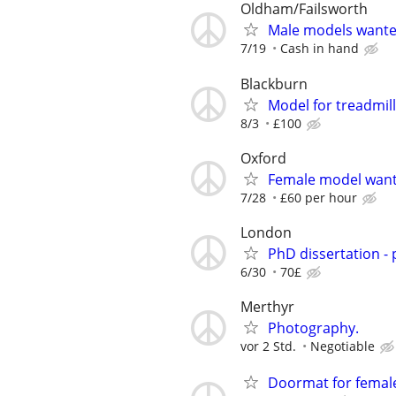
Oldham/Failsworth
Male models want
7/19
Cash in hand
Blackburn
Model for treadmil
8/3
£100
Oxford
Female model wan
7/28
£60 per hour
London
PhD dissertation -
6/30
70£
Merthyr
Photography.
vor 2 Std.
Negotiable
Doormat for femal