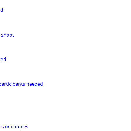
ed
l shoot
ted
 participants needed
es or couples