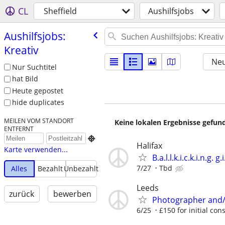
CL
Sheffield
Aushilfsjobs
Aushilfsjobs:
Kreativ
Neu
Nur Suchtitel
hat Bild
Heute gepostet
hide duplicates
MEILEN VOM STANDORT
Keine lokalen Ergebnisse gefund
ENTFERNT

Halifax
Karte verwenden...
B.a.l.l.k.i.c.k.i.n.g. g.i
7/27
Tbd
Alles
Bezahlt
Unbezahlt
Leeds
zurück
bewerben
Photographer and/
6/25
£150 for initial cons